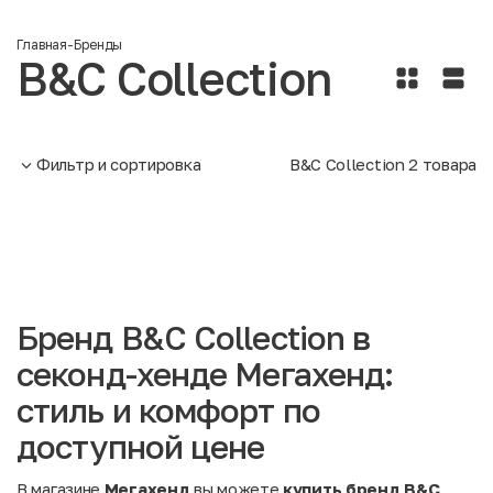
Главная
-
Бренды
B&C Collection
Фильтр и сортировка
B&C Collection
2
товара
Бренд B&C Collection в
секонд-хенде Мегахенд:
стиль и комфорт по
доступной цене
В магазине
Мегахенд
вы можете
купить бренд B&C