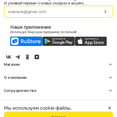
И узнавай первым о новых скидках и акциях.
Имя
Фамилия
Наше приложение
Используй бонусную программу по полной!
E-mail
Пол
Мужской
Женский
Магазин
Согласие на получение чеков по электронной почте
Женское
О компании
Мужское
Аксессуары
О нас
Детское
Сотрудничество
Отзывы
Блог
Оптовикам
Вакансии
Помощь
Москва
Арендодателям
Магазины
Мы используем cookie-файлы.
Реклама
Доставка и оплата
Бонусная программа
Условия пользования
Политика конфиденциальности