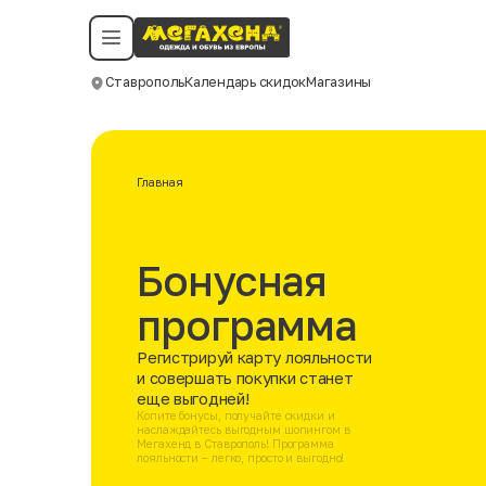
Условия пользования
Политика конфиденциальности
Смотреть все даты
©️ Мегахенд 2026. Все права защищены.
Ставрополь
Календарь скидок
Магазины
Москва
Главная
Бонусная
программа
Регистрируй карту лояльности
и совершать покупки станет
еще выгодней!
Копите бонусы, получайте скидки и
наслаждайтесь выгодным шопингом в
Мегахенд в Ставрополь! Программа
лояльности – легко, просто и выгодно!