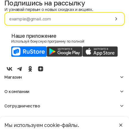
Подпишись на рассылку
И узнавай первым о новых скидках и акциях.
Имя
Фамилия
Наше приложение
Используй бонусную программу по полной!
E-mail
Пол
Мужской
Женский
Магазин
Согласие на получение чеков по электронной почте
Женское
О компании
Мужское
Аксессуары
О нас
Детское
Сотрудничество
Отзывы
Блог
Оптовикам
Вакансии
Помощь
Москва
Арендодателям
Магазины
Мы используем cookie-файлы.
Реклама