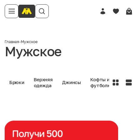
Главная
-
Мужское
Мужское
Верхняя
Кофты и
Нижне
Брюки
Джинсы
одежда
футболки
белье