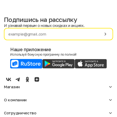
Подпишись на рассылку
И узнавай первым о новых скидках и акциях.
Имя
Фамилия
Наше приложение
Используй бонусную программу по полной!
E-mail
Пол
Мужской
Женский
Магазин
Согласие на получение чеков по электронной почте
Женское
О компании
Мужское
Аксессуары
О нас
Детское
Сотрудничество
Отзывы