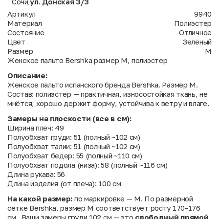
Сочи
ул. Донская 3/3
,
Артикул
9940
Материал
Полиэстер
Состояние
Отличное
Цвет
Зелёный
Размер
M
Женское пальто Bershka размер M, полиэстер
Описание:
Женское пальто испанского бренда Bershka. Размер M.
Состав: полиэстер — практичная, износостойкая ткань, не
мнётся, хорошо держит форму, устойчива к ветру и влаге.
Замеры на плоскости (все в см):
Ширина плеч: 49
Полуобхват груди: 51 (полный ~102 см)
Полуобхват талии: 51 (полный ~102 см)
Полуобхват бедер: 55 (полный ~110 см)
Полуобхват подола (низа): 58 (полный ~116 см)
Длина рукава: 56
Длина изделия (от плеча): 100 см
На какой размер:
по маркировке — M. По размерной
сетке Bershka, размер M соответствует росту 170-176
см . Ваши замеры груди 102 см — это
свободный прямой